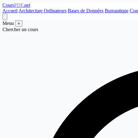
Cours
PDF
.net
Accueil
Architecture Ordinateurs
Bases de Données
Bureautique
Con
Menu
×
Chercher un cours