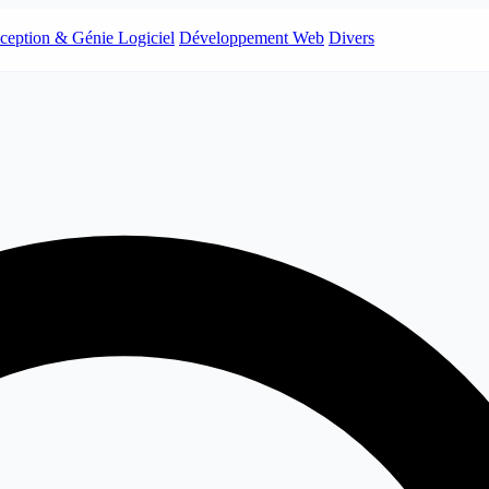
ception & Génie Logiciel
Développement Web
Divers