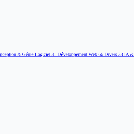
nception & Génie Logiciel
31
Développement Web
66
Divers
33
IA &