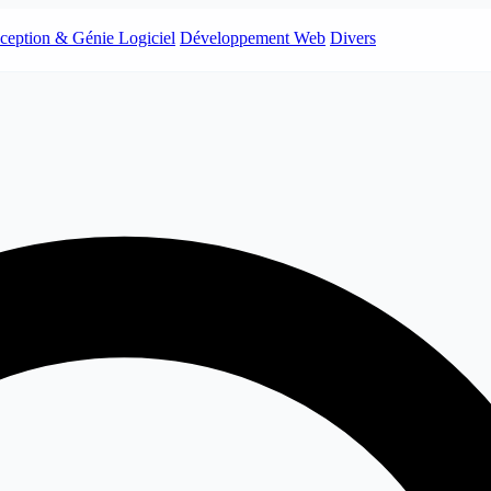
ception & Génie Logiciel
Développement Web
Divers