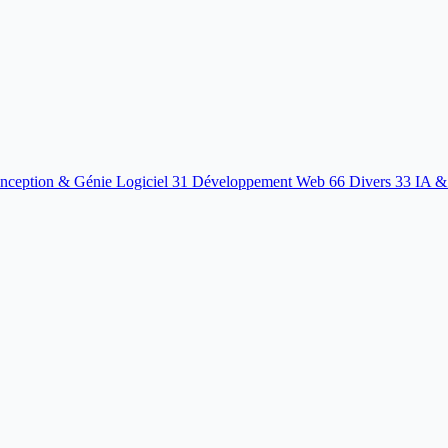
nception & Génie Logiciel
31
Développement Web
66
Divers
33
IA &