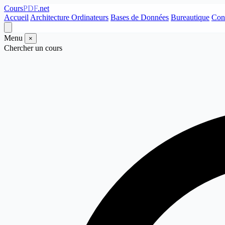
Cours
PDF
.net
Accueil
Architecture Ordinateurs
Bases de Données
Bureautique
Con
Menu
×
Chercher un cours