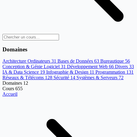
Domaines
Architecture Ordinateurs
31
Bases de Données
63
Bureautique
56
Conception & Génie Logiciel
31
Développement Web
66
Divers
33
IA & Data Science
19
Infographie & Design
11
Programmation
131
Réseaux & Télécoms
128
Sécurité
14
Systèmes & Serveurs
72
Domaines
12
Cours
655
Accueil