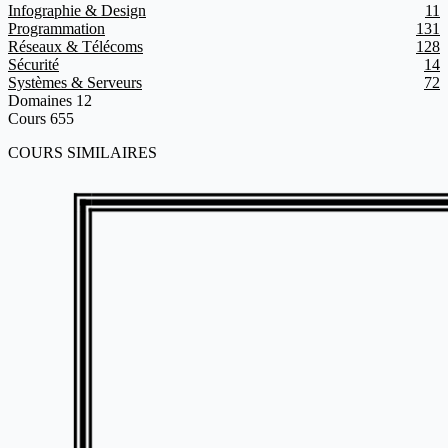
Infographie & Design
11
Programmation
131
Réseaux & Télécoms
128
Sécurité
14
Systèmes & Serveurs
72
Domaines
12
Cours
655
COURS SIMILAIRES