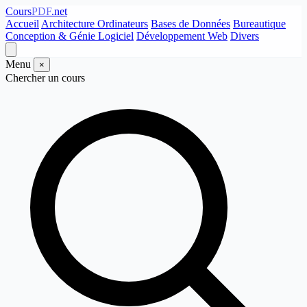
Cours
PDF
.net
Accueil
Architecture Ordinateurs
Bases de Données
Bureautique
Conception & Génie Logiciel
Développement Web
Divers
Menu
×
Chercher un cours