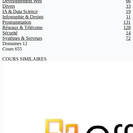
Développement Web
66
Divers
33
IA & Data Science
19
Infographie & Design
11
Programmation
131
Réseaux & Télécoms
128
Sécurité
14
Systèmes & Serveurs
72
Domaines
12
Cours
655
COURS SIMILAIRES