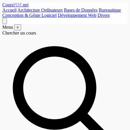
Cours
PDF
.net
Accueil
Architecture Ordinateurs
Bases de Données
Bureautique
Conception & Génie Logiciel
Développement Web
Divers
Menu
×
Chercher un cours