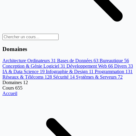
Domaines
Architecture Ordinateurs
31
Bases de Données
63
Bureautique
56
Conception & Génie Logiciel
31
Développement Web
66
Divers
33
IA & Data Science
19
Infographie & Design
11
Programmation
131
Réseaux & Télécoms
128
Sécurité
14
Systèmes & Serveurs
72
Domaines
12
Cours
655
Accueil