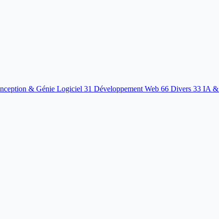
nception & Génie Logiciel
31
Développement Web
66
Divers
33
IA &