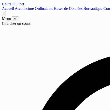
Cours
PDF
.net
Accueil
Architecture Ordinateurs
Bases de Données
Bureautique
Con
Menu
×
Chercher un cours