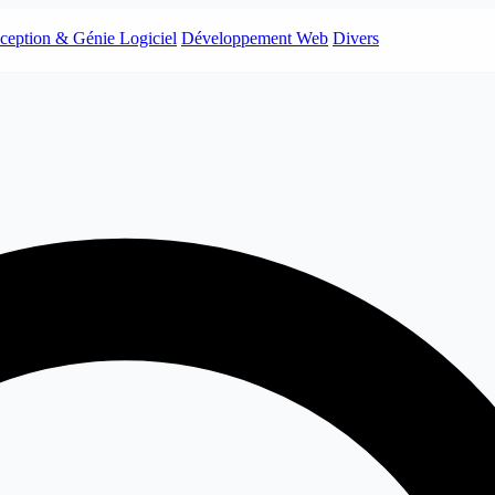
ception & Génie Logiciel
Développement Web
Divers